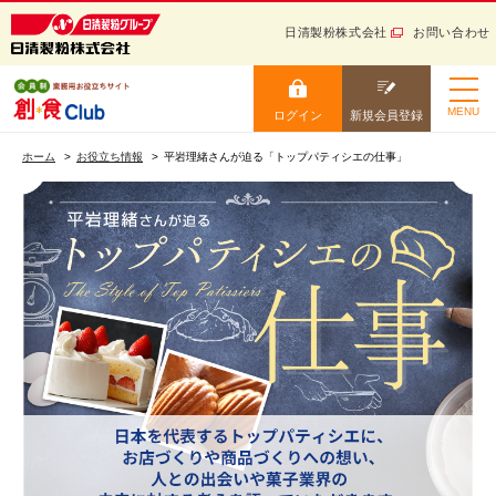
日清製粉株式会社
お問い合わせ
日清製粉グループ 健康と信
頼をお届けする
ログイン
新規会員登録
MENU
ログイン
新規会員登録
小麦粉から生まれる “美
ホーム
味しい” を創ろう！ 会員
ホーム
お役立ち情報
平岩理緒さんが迫る「トップパティシエの仕事」
制業務用お役立ちサイト
ニュース・トレンド
ログイン
レシピ
カタログ
お役立ち情報
会員IDを保存する
学ぶ
会員IDをお忘れの方
セミナー・イベント
パスワードをお忘れの方
サイトマップ
ログイン
ご利用ガイド