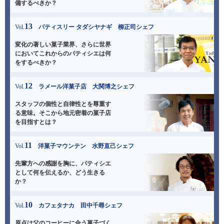
備するべきか？
13
Vol.
パティスリー タダシヤナギ 柳正司シェフ
変化の著しい菓子業界、さらに世界
において
これからのパティシエは何
をするべきか？
12
Vol.
ラメール洋菓子店 大関博之シェフ
スタッフの個性と自律性とを尊重す
る意味。
そこから地元密着の菓子店
を目指すとは？
11
Vol.
洋菓子マウンテン 水野直己シェフ
先輩方への感謝を胸に、パティシエ
として
何を伝えるか、どう生きる
か？
10
Vol.
カフェタナカ 田中千尋シェフ
原点は父のコーヒーに合う菓子づく