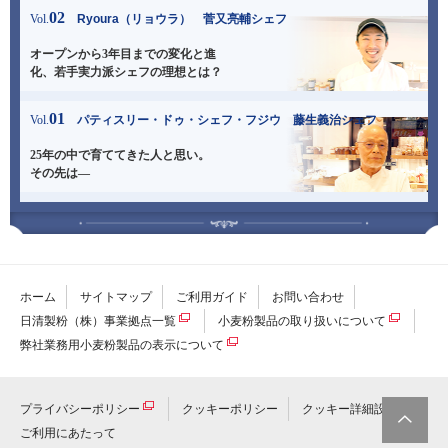
02
Vol.
Ryoura（リョウラ） 菅又亮輔シェフ
オープンから3年目までの変化と進
化、
若手実力派シェフの理想とは？
01
Vol.
パティスリー・ドゥ・シェフ・フジウ 藤生義治シェフ
25年の中で育ててきた人と思い。
その先は―
ホーム
サイトマップ
ご利用ガイド
お問い合わせ
日清製粉（株）事業拠点一覧
小麦粉製品の取り扱いについて
弊社業務用小麦粉製品の表示について
プライバシーポリシー
クッキーポリシー
クッキー詳細設定
ご利用にあたって