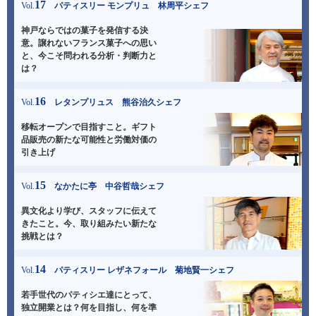
17
Vol.
パティスリー モンプリュ 林周平シェフ
神戸ならではの菓子を発信する決
意。譲れないフランス菓子への思い
と、今こそ問われる分析・判断力と
は？
16
Vol.
レタンプリュス 熊谷治久シェフ
移転オープンで目指すこと。
ギフト
品販売の新たな可能性と労働対価の
引き上げ
15
Vol.
なかたに亭 中谷哲哉シェフ
異文化より学び、スタッフに伝えて
きたこと。
今、取り組みたい新たな
挑戦とは？
14
Vol.
パティスリー レザネフォール 菊地賢一シェフ
若手世代のパティシエ達にとって、
独立開業とは？
何を目指し、何を準