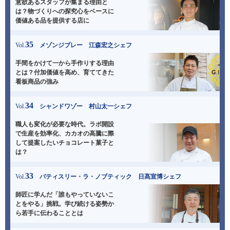
意欲あるスタッフが集まる理由と
は？
物づくりへの探究心をベースに
価値ある品を提供する店に
35
Vol.
メゾンジブレー 江森宏之シェフ
手間をかけて一から手作りする理由
とは？
付加価値を高め、育ててきた
看板商品の強み
34
Vol.
シャンドワゾー 村山太一シェフ
職人も変化が必要な時代。ラボ開設
で生産を効率化、
カカオの高騰に際
して提案したいチョコレート菓子と
は？
33
Vol.
パティスリー・ラ・ノブティック 日髙宣博シェフ
師匠に学んだ「誰もやっていないこ
とをやる」挑戦。
学び続ける姿勢か
ら若手に伝わることとは