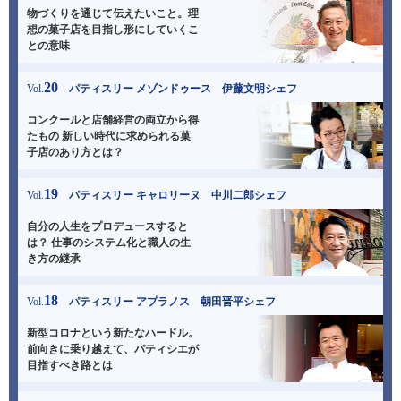
物づくりを通じて伝えたいこと。
理
想の菓子店を目指し形にしていくこ
との意味
20
Vol.
パティスリー メゾンドゥース 伊藤文明シェフ
コンクールと店舗経営の両立から得
たもの
新しい時代に求められる菓
子店のあり方とは？
19
Vol.
パティスリー キャロリーヌ 中川二郎シェフ
自分の人生をプロデュースすると
は？
仕事のシステム化と職人の生
き方の継承
18
Vol.
パティスリー アプラノス 朝田晋平シェフ
新型コロナという新たなハードル。
前向きに乗り越えて、パティシエが
目指すべき路とは