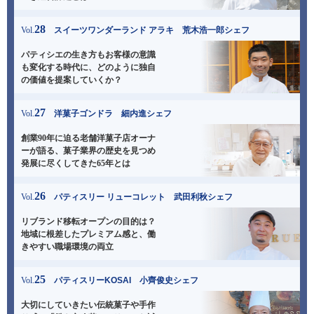
28
Vol.
スイーツワンダーランド アラキ 荒木浩一郎シェフ
パティシエの生き方もお客様の意識
も変化する時代に、
どのように独自
の価値を提案していくか？
27
Vol.
洋菓子ゴンドラ 細内進シェフ
創業90年に迫る老舗洋菓子店オーナ
ーが語る、
菓子業界の歴史を見つめ
発展に尽くしてきた65年とは
26
Vol.
パティスリー リューコレット 武田利秋シェフ
リブランド移転オープンの目的は？
地域に根差した
プレミアム感と、働
きやすい職場環境の両立
25
Vol.
パティスリーKOSAI 小齊俊史シェフ
大切にしていきたい伝統菓子や手作