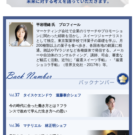
お問い合わせ
日清製粉（株）事業所一覧
平岩理緒 氏 プロフィール
小麦粉製品の取り扱いについて
マーケティング会社で企業のリサーチやプロモーショ
弊社業務用小麦粉製品の表示について
ンに関わった経験を活かし、スイーツジャーナリスト
として独立。東京製菓学校で洋菓子の基礎を学ぶ。月
プライバシーポリシー
200種類以上の菓子を食べ歩き、各国各地の銘菓に精
通。雑誌やTVラジオなど各種媒体で発信する。メーカ
ご利用にあたって
ーや自治体のコンサルティング、講師、司会、審査な
日清製粉グループ
ど幅広く活動。近刊に『厳選スイーツ手帖』・『厳選
ショコラ手帖』（世界文化社・2017年）等。
37
Vol.
タイスケエンドウ 遠藤泰介シェフ
今の時代に合った働き方とは？
フラ
ンスで改めて学んだ生き方への思い
36
Vol.
マテリエル 林正明シェフ