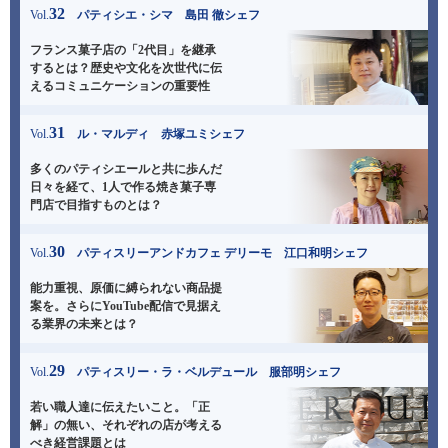
32
Vol.
パティシエ・シマ 島田 徹シェフ
フランス菓子店の「2代目」を継承
するとは？歴史や
文化を次世代に伝
えるコミュニケーションの重要性
31
Vol.
ル・マルディ 赤塚ユミシェフ
多くのパティシエールと共に歩んだ
日々を経て、
1人で作る焼き菓子専
門店で目指すものとは？
30
Vol.
パティスリーアンドカフェ デリーモ 江口和明シェフ
能力重視、原価に縛られない商品提
案を。
さらにYouTube配信で見据え
る業界の未来とは？
29
Vol.
パティスリー・ラ・ベルデュール 服部明シェフ
若い職人達に伝えたいこと。「正
解」の無い、
それぞれの店が考える
べき経営課題とは