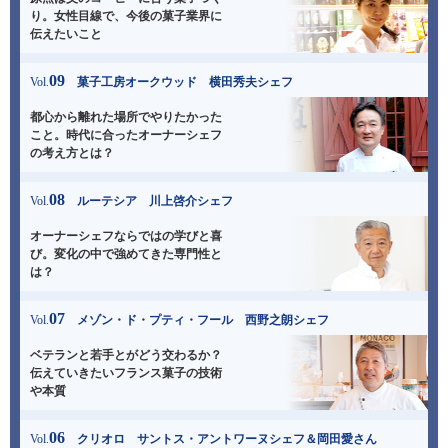
り。
女性目線で、今後の菓子業界に
伝えたいこと
09
Vol.
菓子工房オークウッド 横田秀夫シェフ
都心から離れた場所でやりたかった
こと。
時代に合ったオーナーシェフ
の考え方とは？
08
Vol.
ルーテシア 川上啓介シェフ
オーナーシェフならではの学びと喜
び。
変化の中で強めてきた専門性と
は？
07
Vol.
メゾン・ド・プティ・フール 西野之朗シェフ
ベテランと若手とがどう交わるか？
伝えていきたいフランス菓子の技術
や本質
06
Vol.
クリオロ サントス・アントワーヌシェフ＆岡田愛さん