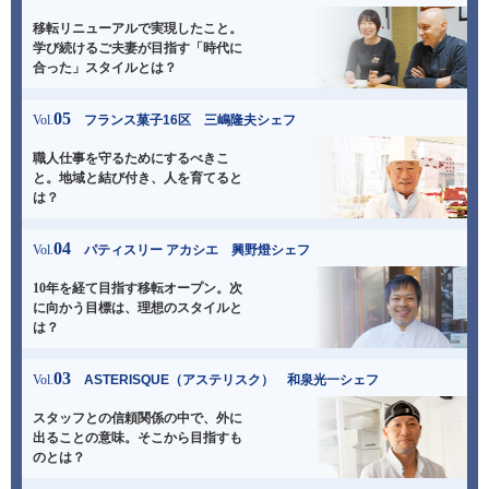
移転リニューアルで実現したこと。
学び続ける
ご夫妻が目指す「時代に
合った」スタイルとは？
05
Vol.
フランス菓子16区 三嶋隆夫シェフ
職人仕事を守るためにするべきこ
と。
地域と結び付き、人を育てると
は？
04
Vol.
パティスリー アカシエ 興野燈シェフ
10年を経て目指す移転オープン。
次
に向かう目標は、理想のスタイルと
は？
03
Vol.
ASTERISQUE（アステリスク） 和泉光一シェフ
スタッフとの信頼関係の中で、
外に
出ることの意味。そこから目指すも
のとは？