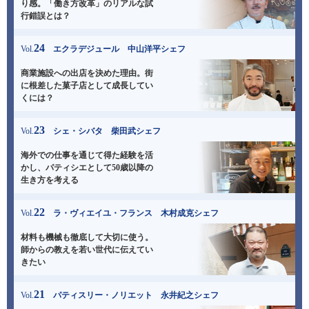
り感。
「働き方改革」のリアルな試
行錯誤とは？
24
Vol.
エクラデジュール 中山洋平シェフ
商業施設への出店を決めた理由。
街
に根差した菓子店として成長してい
くには？
23
Vol.
シェ・シバタ 柴田武シェフ
海外での仕事を通じて得た経験を活
かし、
パティシエとして50歳以降の
生き方を考える
22
Vol.
ラ・ヴィエイユ・フランス 木村成克シェフ
材料も機械も徹底して大切に使う。
師からの教えを若い世代に伝えてい
きたい
21
Vol.
パティスリー・ノリエット 永井紀之シェフ