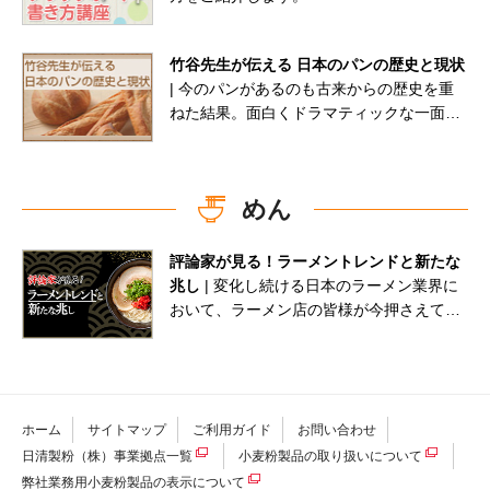
竹谷先生が伝える 日本のパンの歴史と現状
| 今のパンがあるのも古来からの歴史を重
ねた結果。面白くドラマティックな一面も
あります。日本のパンの歴史と現状を竹谷
先生が解説します。
めん
評論家が見る！ラーメントレンドと新たな
兆し
| 変化し続ける日本のラーメン業界に
おいて、ラーメン店の皆様が今押さえてお
くべき“兆し”とは何でしょうか。本コラム
では、ラーメン評論家の山本氏から、ラー
メン業界全体のトレンドや変化の兆しにつ
いてご紹介していきます。
ホーム
サイトマップ
ご利用ガイド
お問い合わせ
日清製粉（株）事業拠点一覧
小麦粉製品の取り扱いについて
弊社業務用小麦粉製品の表示について