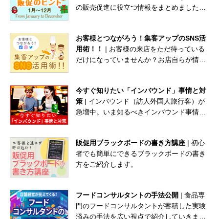
の販売促進に役立つ情報をまとめました！
困った時の販促計画にご活用ください！
お客様とつながろう！集客アップのSNS活
用術！！
| お客様の来店をただ待っている
だけになっていませんか？お店自らが情報
を発信していき、積極的にお客様とつなが
ることが大切です。そんな時、ぜひ活用し
今すぐ知りたい「インバウンド」事情と対
たいのが「SNS」！
策
| インバウンド（訪人外国人旅行客）が
急増中。いま知るべきインバウンド事情や
すぐに実践できるオペレーションやサービ
スなど、これから必要なインバウンド対策
販促用ブラックボードの書き方講座
| 初心
について考えていきましょう。
者でも簡単にできるブラックボードの書き
方をご紹介します。
フードコンサルタントの手法公開
| 食品専
門のフードコンサルタントが蓄積した実験
済みの手法を広い視点で紹介していきま