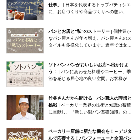
仕事」
| 日本を代表するトップパティシエ
に、お店づくりや商品づくりへの想い、人
との出会いや菓子業界の未来に対する考え
を語っていただきます。
パンとお店と“私”のストーリー
| 個性豊か
なパン屋さんが年々増え、パン屋さんのス
タイルも多様化しています。近年では女性
のパン職人の活躍も注目されています。女
性ならではの視点で新風を吹き込んでいる
ソトパン パンがおいしいお店へ出かけよ
「パン屋さんで活躍する女性」をご紹介し
う！
| パンにあわせた料理やコーヒー、季
ます。
節を感じる居心地の良い空間。お客様がソ
トでもパンを楽しみたくなる、そんなお店
をご紹介します。
竹谷さんだから聞ける パン職人の理想と
挑戦
| ベーカリー業界の技術と知識の蓄積
に貢献し、『新しい製パン基礎知識』の著
者でもある竹谷光司先生が、素敵なオーナ
ーやパン職人と語り合います。
ベーカリー店舗に新たな機会を！～デジタ
ルで応援する！パンフォーユーと全国パン