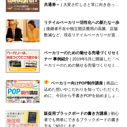
共通券～
| 大変さ忙しさと常に向き合って
いるベーカリーに、パン業界のＤＸを推進
して地域のパン屋さんの課題解決を担いた
リテイルベーカリー活性化への新たな一歩
い！と、提案を続けているパンフォーユー
| 後継者不在や独立開店費用の高騰、店舗
さんが取り組む、全国パン共通券の内容と
数減など、現在リテイルベーカリーが直面
事例を紹介しています。
している課題に立ち向かうべく発足した“ア
ルバネット（リテイル活性化協会）”。
ベーカリーのための魅せる売場づくりセミ
ナー 事例紹介
| 2019年5月に開催した「ベ
ーカリーのための魅せる売場づくりセミナ
ー」において解説された、ベーカリー様の
施工事例をご紹介します。
ベーカリー向けPOP制作講座
| 商品に
込めた想いやこだわりを知っていただくた
めに、今日から手書きPOPを始めましょ
う！
販促用ブラックボードの書き方講座
| 初心
者でも簡単にできるブラックボードの書き
方をご紹介します。