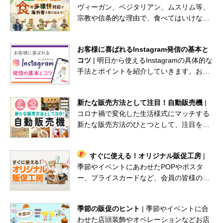
ヴィーガン、ベジタリアン、ムスリム等、
お問い合わせ
宗教や信条的な理由で、食べてはいけない
日清製粉（株）事業所一覧
食材、食べることができない食材がある
人々が世界にはたくさん存在します。この
小麦粉製品の取り扱いについて
お客様に喜ばれるInstagram発信の基本と
コラムでは、今後ますます必要とされる食
弊社業務用小麦粉製品の表示について
コツ
| 明日から使えるInstagramの具体的な
の多様性対応の基礎知識を学んでいただけ
手法とポイントを紹介していきます。お客
プライバシーポリシー
たらと思います。
様の声に耳を傾けてお店の魅力も伝えてい
ご利用にあたって
く双方向でのコミュニケーションで、お客
日清製粉グループ
新たな販売方法として注目！自動販売機
|
様との良い関係を築いていきましょう。
コロナ禍で変化した生活様式にマッチする
新たな販売方法のひとつとして、注目を集
めているのが自動販売機の活用です。人と
接触せずに商品を購入でき、時短を強いら
すぐに使える！オリジナル販促工房
|
れる店舗側と営業時間内に来店することが
季節やイベントにあわせたPOPやポスタ
難しいお客様の双方にとってメリットとな
ー、プライスカードなど、会員の皆様のす
ることも追い風です。
てきなお店づくりに役立つ販促素材をご用
意。
季節の販促のヒント
| 季節やイベントに合
わせた店頭装飾やオペレーションなどお店