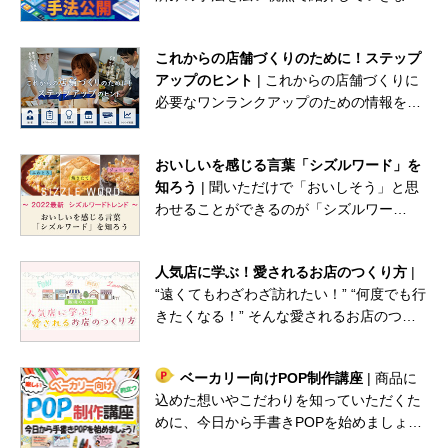
す。漠然とした不安や直面している課題が
あるなら、具体化して変えていきましょ
これからの店舗づくりのために！ステップ
う。
アップのヒント
| これからの店舗づくりに
必要なワンランクアップのための情報をご
紹介します。
おいしいを感じる言葉「シズルワード」を
知ろう
| 聞いただけで「おいしそう」と思
わせることができるのが「シズルワー
ド」。商品POPやプライスカードなど、店
内の販促物へ上手に活用しませんか。
人気店に学ぶ！愛されるお店のつくり方
|
“遠くてもわざわざ訪れたい！” “何度でも行
きたくなる！” そんな愛されるお店のつく
り方を人気店に学びます。
ベーカリー向けPOP制作講座
| 商品に
込めた想いやこだわりを知っていただくた
めに、今日から手書きPOPを始めましょ
う！