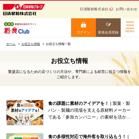
日清製粉株式会社
お問い合わせ
日清製粉グループ 健康と信
頼をお届けする
ログイン
新規会員登録
MENU
ログイン
新規会員登録
小麦粉から生まれる “美
ホーム
味しい” を創ろう！ 会員
ホーム
お役立ち情報
お役立ち情報一覧
制業務用お役立ちサイト
ニュース・トレンド
ログイン
お役立ち情報
レシピ
繁盛店になるための店づくりの方法や、専門家による経営に役立つ情報を
ご紹介します。
カタログ
お役立ち情報
会員IDを保存する
食の課題に素材のアイデアを！
| 製菓・製
学ぶ
パン・製麺の現場を支える原材料メーカー
会員IDをお忘れの方
セミナー・イベント
である「参加カンパニー」の素材を活か
パスワードをお忘れの方
し、おいしさと課題解決を両立するアイデ
サイトマップ
アをご紹介します。
ログイン
食の多様性対応で海外客を取り込もう！
|
ご利用ガイド