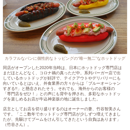
カラフルなパンに個性的なトッピングの“唯一無二”なホットドッグ
同店がオープンした2020年当時は、日本にホットドッグ専門店は
まだほとんどなく、コロナ禍の真っただ中。系列バーガー店で出
しているホットドッグが好評で、テイクアウトやデリバリーにも
向いているとはいえ、外食業界の方々からは「ブルーオーシャン
すぎる!!」と懸念されたそう。それでも、海外からのお客様の
「専門店をぜひ！」との声にも背中を押され、多彩なホットドッ
グを楽しめるお店が牛込神楽坂の地に誕生しました。
店主としてお店を切り盛りするのはオーナーの妻、竹谷智美さん
です。「ここ数年でホットドッグ専門店が少しずつ増えてきまし
たが、先駆けてブームをけん引してきたという自負はあります」
（竹谷さん）。