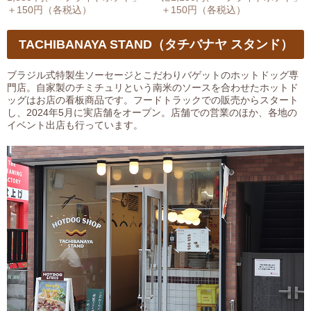
＋150円（各税込）
＋150円（各税込）
TACHIBANAYA STAND（タチバナヤ スタンド）
ブラジル式特製生ソーセージとこだわりバゲットのホットドッグ専
門店。自家製のチミチュリという南米のソースを合わせたホットド
ッグはお店の看板商品です。フードトラックでの販売からスタート
し、2024年5月に実店舗をオープン。店舗での営業のほか、各地の
イベント出店も行っています。