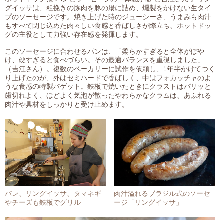
グイッサは、粗挽きの豚肉を豚の腸に詰め、燻製をかけない生タイ
プのソーセージです。焼き上げた時のジューシーさ、うまみも肉汁
もすべて閉じ込めた肉々しい食感と香ばしさが際立ち、ホットドッ
グの主役として力強い存在感を発揮します。
このソーセージに合わせるパンは、「柔らかすぎると全体がぼや
け、硬すぎると食べづらい。その最適バランスを重視しました」
（吉江さん）。複数のベーカリーに試作を依頼し、1年半かけてつく
り上げたのが、外はセミハードで香ばしく、中はフォカッチャのよ
うな食感の特製バゲット。鉄板で焼いたときにクラストはパリッと
歯切れよく、ほどよく気泡が散ったやわらかなクラムは、あふれる
肉汁や具材をしっかりと受け止めます。
パン、リングイッサ、タマネギ
肉汁溢れるブラジル式のソーセ
やチーズも鉄板でグリル
ージ「リングイッサ」