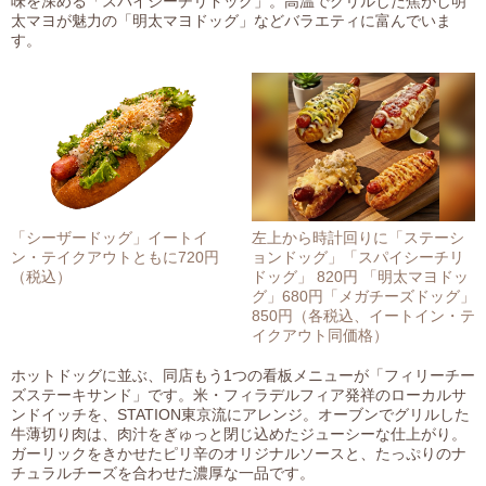
味を深める「スパイシーチリドッグ」。高温でグリルした焦がし明
太マヨが魅力の「明太マヨドッグ」などバラエティに富んでいま
す。
「シーザードッグ」イートイ
左上から時計回りに「ステーシ
ン・テイクアウトともに720円
ョンドッグ」「スパイシーチリ
（税込）
ドッグ」 820円 「明太マヨドッ
グ」680円「メガチーズドッグ」
850円（各税込、イートイン・テ
イクアウト同価格）
ホットドッグに並ぶ、同店もう1つの看板メニューが「フィリーチー
ズステーキサンド」です。米・フィラデルフィア発祥のローカルサ
ンドイッチを、STATION東京流にアレンジ。オーブンでグリルした
牛薄切り肉は、肉汁をぎゅっと閉じ込めたジューシーな仕上がり。
ガーリックをきかせたピリ辛のオリジナルソースと、たっぷりのナ
チュラルチーズを合わせた濃厚な一品です。