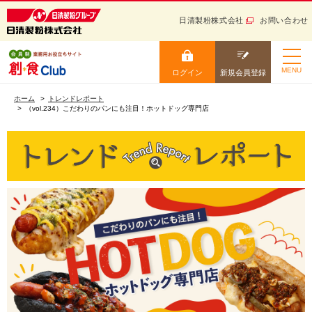
日清製粉株式会社
お問い合わせ
日清製粉グループ 健康と信
頼をお届けする
ログイン
新規会員登録
MENU
ログイン
新規会員登録
小麦粉から生まれる “美
ホーム
味しい” を創ろう！ 会員
ホーム
トレンドレポート
制業務用お役立ちサイト
（vol.234）こだわりのパンにも注目！ホットドッグ専門店
ニュース・トレンド
ログイン
レシピ
カタログ
お役立ち情報
会員IDを保存する
学ぶ
会員IDをお忘れの方
セミナー・イベント
パスワードをお忘れの方
サイトマップ
ログイン
ご利用ガイド