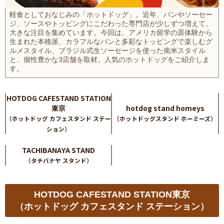
お問い合わせ
軽食としておなじみの「ホットドッグ」。近年、パンやソーセー
ジ、ソースやトッピングにこだわった専門店が少しずつ増えて、
日清製粉（株）事業所一覧
大きな注目を集めています。今回は、アメリカ留学の原体験から
生まれた本格派、カラフルなパンと多彩なトッピングで楽しむグ
小麦粉製品の取り扱いについて
ルメスタイル、ブラジル式生ソーセージを使った南米スタイル
弊社業務用小麦粉製品の表示について
と、個性豊かな3店舗を取材。人気のホットドッグをご紹介しま
す。
プライバシーポリシー
ご利用にあたって
HOTDOG CAFESTAND STATION
日清製粉グループ
東京
hotdog stand homeys
（ホットドッグ カフェスタンド ステー
（ホットドッグスタンド ホーミーズ）
ション）
TACHIBANAYA STAND
（タチバナヤ スタンド）
HOTDOG CAFESTAND STATION東京
（ホットドッグ カフェスタンド ステーション）