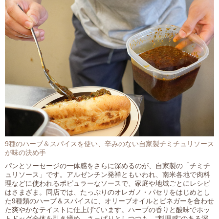
9種のハーブ＆スパイスを使い、辛みのない自家製チミチュリソース
が味の決め手
パンとソーセージの一体感をさらに深めるのが、自家製の「チミチ
ュリソース」です。アルゼンチン発祥ともいわれ、南米各地で肉料
理などに使われるポピュラーなソースで、家庭や地域ごとにレシピ
はさまざま。同店では、たっぷりのオレガノ・パセリをはじめとし
た9種類のハーブ＆スパイスに、オリーブオイルとビネガーを合わせ
た爽やかなテイストに仕上げています。ハーブの香りと酸味でホッ
トドッグ全体を引き締め、さっぱりとしつつも、“料理感”のある深