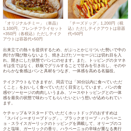
「オリジナルチミー」（単品）
「チーズドッグ」1,200円（税
1,100円、フレンチフライセット
込）ただしテイクアウトは容器
+350円（各税込）ただしテイク
代+50円
アウトは容器代+50円
出来立ての熱々を提供するため、がぶっとかじりついた勢いで中の
肉汁が飛び散らないよう、焼き上げたソーセージには切れ目を入
れ、開きにした状態でパンにのせます。また、トッピングのタマネ
ギは生ではなく、鉄板でグリルすることで甘みを引き出し、そのや
わらかな食感はパンと具材をつなぎ、一体感を高める名脇役。
テイクアウトもできますが、同店では「30分以内に食べていただ
くこと」をおいしく食べていただく目安としています。パンの食
感やソーセージの肉肉しいうまみ、ソースやトッピングとの一体
感を最良の状態で味わってもらいたいという想いが込められてい
ます。
ケチャップ＆マスタードでいただくホットドッグのおすすめは
「スパイシーオリーブドッグ」。ブラックオリーブ・ハラペーニ
ョ・スライスガーリックのトッピングを満載して、オリーブのコ
クと塩味、ガーリックの香り、ハラペーニョの辛味が重なる奥行