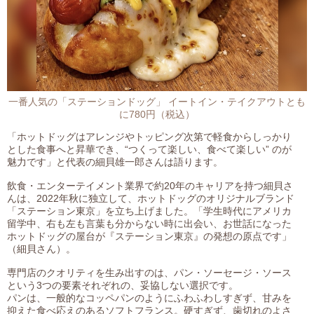
一番人気の「ステーションドッグ」 イートイン・テイクアウトとも
に780円（税込）
「ホットドッグはアレンジやトッピング次第で軽食からしっかり
とした食事へと昇華でき、“つくって楽しい、食べて楽しい” のが
魅力です」と代表の細貝雄一郎さんは語ります。
飲食・エンターテイメント業界で約20年のキャリアを持つ細貝さ
んは、2022年秋に独立して、ホットドッグのオリジナルブランド
「ステーション東京」を立ち上げました。「学生時代にアメリカ
留学中、右も左も言葉も分からない時に出会い、お世話になった
ホットドッグの屋台が『ステーション東京』の発想の原点です」
（細貝さん）。
専門店のクオリティを生み出すのは、パン・ソーセージ・ソース
という3つの要素それぞれの、妥協しない選択です。
パンは、一般的なコッペパンのようにふわふわしすぎず、甘みを
抑えた食べ応えのあるソフトフランス。硬すぎず、歯切れのよさ