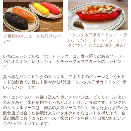
「タルタルアボカドドッグ ＋ 赤
16種類のメニューをお好きなパ
いチリパン」イートイン・テイ
ンで
クアウトともに1,280円（税込）
いちばんシンプルな「ホットドッグ」は、食べ応えのあるソーセー
ジにオニオン、レリッシュ、ケチャップ＆マスタードのトッピン
グ。
真っ赤なパンにピンクのタルタル、アボカドのグリーンというビビ
ッドな配色で、目にも鮮やかな1品は「タルタルアボカドドッグ+赤
いチリパン」です。
カイエンペッパーを練り込んだ赤いチリパンは、ピリリとほどよい
辛みがあり、米粉使用でもっちりふんわりした食感です。ピンク色
のタルタルソースは、同店の人気ソースの1つ。実はたまたま訪れた
飲食店で出会った柴漬け入りのタルタルからヒントを得たそう。自
店の商品に合うようにペースト状のビーツを使って自然な味わいと
色合いに仕上げています。