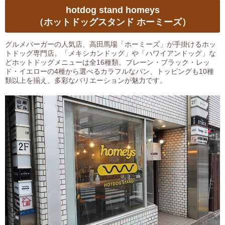
hotdog stand homeys
（ホットドッグスタンド ホーミーズ）
グルメバーガーの人気店、高田馬場「ホーミーズ」が手掛けるホッ
トドッグ専門店。「メキシカンドッグ」や「ハワイアンドッグ」な
どホットドッグメニューは全16種類。プレーン・ブラック・レッ
ド・イエローの4種から選べるカラフルなパン、トッピングも10種
類以上を揃え、多彩なバリエーションが魅力です。