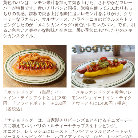
黄色のパンは、レモン果汁を加えて焼き上げた、さわやかなフレー
バーが特長です。赤いチリパンと同様、米粉を使ってふんわりもっ
ちりの食感。鉄板で焼き上げる際に追いレモン汁をふりかけ、クリ
ーミーなワカモレ、サルサソース、ハラペーニョのピクルスをトッ
ピングしたのが「メキシカンドッグ+黄色いレモンのパン」です。明
るい色合いと爽やかな酸味と辛さは、暑い季節にもぴったりのメキ
シカンスタイル。
「ホットドッグ」（単品）イー
「メキシカンドッグ＋黄色いレ
トイン・テイクアウトともに880
モンパン」イートイン・テイク
円、「フライドポテト」＋150円
アウトともに1,430円（税込）
（各税込）
「ナチョドッグ」は、自家製チリビーンズ＆とろけるチェダーチー
ズに加えてパリパリのトルティーヤチップスをトッピング。
オニオン、レリッシュにローストしたパイナップルとスイートチリ
ソースをトッピングした「ハワイアンドッグ」など、トッピングの