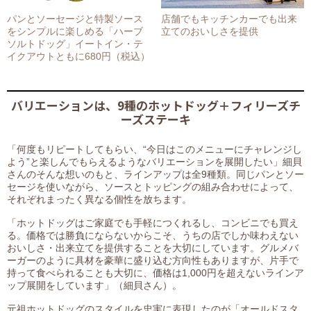
パンとソーセージと特製ソース
店舗でもキッチンカーでも出来
をシンプルに楽しめる「ハーブ
立てのおいしさを提供
ソルトドッグ」イートイン・テ
イクアウトともに680円（税込）
バリエーションは、9種のホットドッグ＋フィリーズチ
ーズステーキ
「何度もリピートしてもらい、“今日はこのメニューにチャレンジし
よう”と楽しんでもらえるようなバリエーションを展開したい」細貝
さんのそんな想いのもと、ラインアップは全9種類。同じパンとソー
セージを使いながら、ソースとトッピングの組み合わせによって、
それぞれまったく異なる個性を放ちます。
「ホットドッグはご家庭でも手軽につくれるし、コンビニでも買え
る。価格では勝負にならないからこそ、うちの店でしか味わえない
おいしさ・出来立てを提供することを大切にしています。グルメバ
ーガーのように具材を豪華に盛り込む方向性もありますが、片手で
持って食べられることも大切に、価格は1,000円を超えないラインア
ップ展開をしています」（細貝さん）。
元祖ホットドッグのスタイルを忠実に表現したのが「オールドスタ