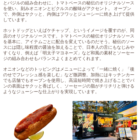
とバジルの組み合わせに、トマトベースの秘伝のオリジナルソース
を使い、刻みオニオンとピクルスの酸味がアクセント。 オーブン
で、外側はサクッと、内側はフワッとジューシーに焼き上げて提供
しています。
ホットドッグといえばケチャップ、というイメージを覆すのが、同
店のオリジナルソースです。トマトベースの秘伝オリジナルソース
を基本に、アイテムごとに配合を変えているのだそう。秘伝のソー
スには隠し味程度の醤油を加えることで、日本人の舌にもなじみや
すくなり、例えば「明太子マヨネーズ」など和風の素材とソーセー
ジの組み合わせもバランスよくまとめてくれます。
オニオンなどのトッピングはメニューによって「一緒に焼く」「後
のせでフレッシュ感を楽しむ」など微調整。加熱にはキッチンカー
でも店舗でもオーブンを使用し、高温短時間で焼き上げることでパ
ンの表面はサクッと香ばしく、ソーセージの脂がチリチリと弾ける
ようなジューシーな仕上がりを実現しています。