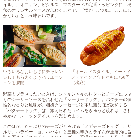
イル」。オニオン、ピクルス、マスタードの定番トッピングに、秘
伝のオリジナルソースが加わることで、「懐かしいのに、ここにし
かない」という味わいです。
いろいろなおいしさにチャレン
「オールドスタイル」イートイ
ジしてもらえるようバリエーシ
ン・テイクアウトともに750円
ョンを展開
（税込）
野菜もプラスしたいときは、シャキシャキのレタスとチーズたっぷ
りのシーザーソースを合わせた「シーザードッグ」。パクチーの個
性的な香りと風味が、粗挽きソーセージと不思議なほど調和する
「パクチードッグ」は、添えられたライムをぎゅっと絞れば、さわ
やかなエスニックテイストを楽しめます。
このほか、たっぷりのチーズがとろける「メガチーズドッグ」、サ
ルサ、ハラペーニョ、ハバネロと三種の辛みとライムが重層的に旨