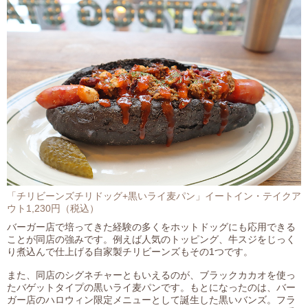
「チリビーンズチリドッグ+黒いライ麦パン」イートイン・テイクア
ウト1,230円（税込）
バーガー店で培ってきた経験の多くをホットドッグにも応用できる
ことが同店の強みです。例えば人気のトッピング、牛スジをじっく
り煮込んで仕上げる自家製チリビーンズもその1つです。
また、同店のシグネチャーともいえるのが、ブラックカカオを使っ
たバゲットタイプの黒いライ麦パンです。もとになったのは、バー
ガー店のハロウィン限定メニューとして誕生した黒いバンズ。フラ