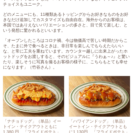
チョイスもユニーク。
どのメニューにも、11種類あるトッピングからお好きなものをお好
きなだけ追加してカスタマイズも自由自在。海外からのお客様は、
本国ではありえないバリエーションの多さと、目で見て楽しむ、と
いう発想に驚かれるといいます。
「オープンしたころはコロナ禍、今は物価高で苦しい時期だからこ
そ、たまに外で食べるときは、非日常を楽しんでもらえたらいい
な、と常に工夫を重ねています。カウンター越しに出来上がったホ
ットドッグをお渡しすると、そのビジュアルに『うわぁ～♪』と驚い
たり、楽しそうに写真を撮るお客様の様子に、こちらもとても幸せ
になります」（竹谷さん）。
「ナチョドッグ」（単品）イー
「ハワイアンドッグ」（単品）
トイン・テイクアウトともに
イートイン・テイクアウトとも
1,380 円、「フライドポテト」
に1,130円、「フライドポテト」