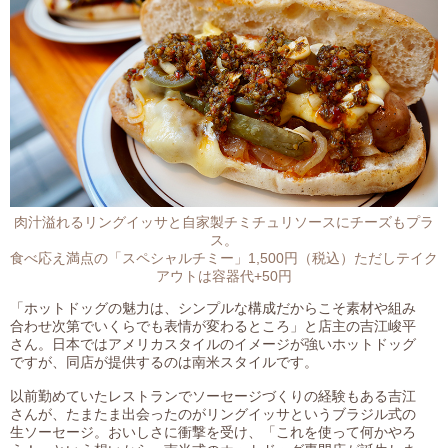
肉汁溢れるリングイッサと自家製チミチュリソースにチーズもプラ
ス。
食べ応え満点の「スペシャルチミー」1,500円（税込）ただしテイク
アウトは容器代+50円
「ホットドッグの魅力は、シンプルな構成だからこそ素材や組み
合わせ次第でいくらでも表情が変わるところ」と店主の吉江峻平
さん。日本ではアメリカスタイルのイメージが強いホットドッグ
ですが、同店が提供するのは南米スタイルです。
以前勤めていたレストランでソーセージづくりの経験もある吉江
さんが、たまたま出会ったのがリングイッサというブラジル式の
生ソーセージ。おいしさに衝撃を受け、「これを使って何かやろ