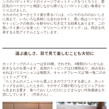
ンスのバゲットサンドのイメージでホットドッグをつくろうと、委
託先のベーカリーと相談しながら限りなくバゲットに近い食感をつ
くり上げました。
カカオのビターさとライ麦が香るパンは、パンそのもののおいしさ
に加えて、いろいろな具材にも合わせやすく、黒い色はソーセージ
やトッピングの色合いを鮮やかに引き立てる効果もあります。この
黒いライ麦パンを使った「チリビーンズチリドッグ」は、同店を代
表する人気アイテムとなっています。
選ぶ楽しさ、目で見て楽しむことも大切に
ホットドッグのメニューは全16種。それぞれ、4種類のパンからお
好きなものを選べます。追加のトッピングは11種類あり、組み合わ
せればバリエーションは無限大。キャッチフレーズは“唯一無二のホ
ットドッグ”です。
「たくさんのメニューから選ぶときのワクワクする楽しさ、ホット
ドッグをお出ししたときの、そのサイズ感や彩りなどビジュアルか
ら生まれる驚き、食べておいしいだけにとどまらない付加価値も大
切にしています」（竹谷さん）。