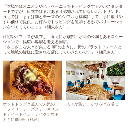
「本場ではオニオンやハラペーニョをトッピングするのがスタンダ
ードですが、日本ではまだあまり認知されていないホットサンド。
うちでは、まずは肉とチーズのシンプルな構成にして、手に取りや
すい価格で提供。お好みでトッピングを追加する形でバリエーショ
ンをつくっています」（細貝さん）。
住宅やオフィスが混在し、近くに水族館・水辺の公園もあるロケー
ションで、幅広い客層を迎える同店。
「さまざまな人々が集まる“駅”のように、街のプラットフォームと
して地域の皆様に愛される店にしていきたいです」（細貝さん）。
ホットドッグと並んで人気の
人々が集い、くつろげる場に
「フィリーチーズステーキサン
ド」イートイン・テイクアウト
ともに980円（税込）