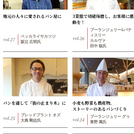
地元の人々に愛されるパン屋に
3業態で切磋琢磨し、お客様に感
動を！
ブーランジュリー&パテ
ィスリー
ベッカライサカツジ
vol.
26
vol.
27
カルヴァ
阪辻 広明氏
田中 聡氏
パンを通して『街の止まり木』に
小麦も野菜も農産物。
ストーリーのあるパンづくり
ブレッドプラント オズ
ブーランジュリー グゥ
vol.
25
vol.
24
大島 剛志氏
東野 篤氏