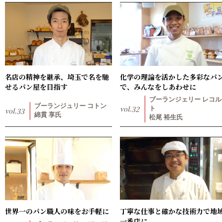
名店の精神を継承、埼玉で名を馳
化学の理論を活かした多彩なパ
せるパン屋を目指す
で、みんなをしあわせに
ブーランジェリー レコル
ブーランジュリー コトン
vol.
32
ト
vol.
33
綿貫 享氏
松尾 裕生氏
世界一のパン職人の味をお手軽に
丁寧な仕事と確かな技術力で地
一番店に