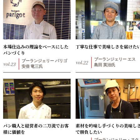
本場仕込みの理論をベースにした
丁寧な仕事で美味しさを届けた
パンづくり
ブーランジェリー エス
ブーランジェリー パリゴ
vol.
22
vol.
23
島田 英治氏
安倍 竜三氏
パン職人と経営者の二刀流でお客
素材を吟味し手づくりの美味し
様に価値を
で勝負したい