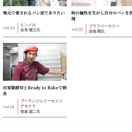
地元で愛されるパン屋でありたい
粉の個性を生かし自分のパンを
現
ヒンメル
ブラフベーカリー
vol.
03
vol.
02
金長 暢之氏
栄徳 剛氏
自家製酵母とReady to Bakeで勝
負
ブーランジェリーセイジ
vol.
01
アサクラ
朝倉 誠二氏