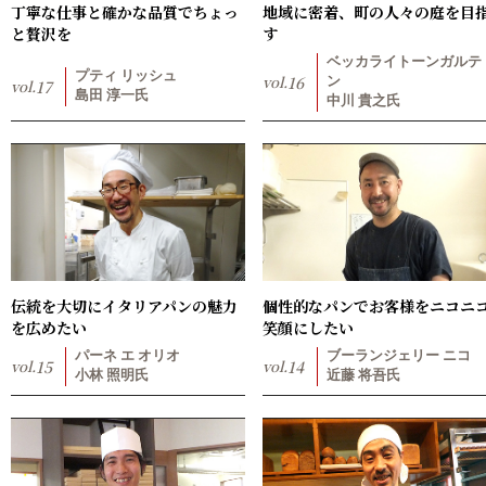
丁寧な仕事と確かな品質でちょっ
地域に密着、町の人々の庭を目
と贅沢を
す
ベッカライトーンガルテ
プティ リッシュ
vol.
16
ン
vol.
17
島田 淳一氏
中川 貴之氏
伝統を大切にイタリアパンの魅力
個性的なパンでお客様をニコニ
を広めたい
笑顔にしたい
パーネ エ オリオ
ブーランジェリー ニコ
vol.
15
vol.
14
小林 照明氏
近藤 将吾氏