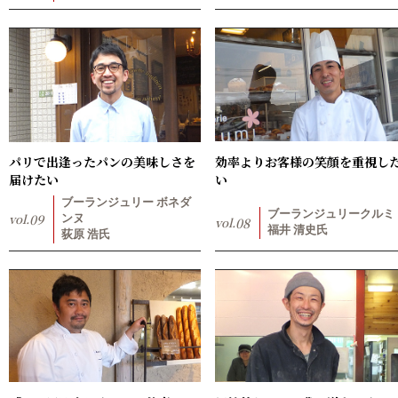
パリで出逢ったパンの美味しさを
効率よりお客様の笑顔を重視し
届けたい
い
ブーランジュリー ボネダ
ブーランジュリークルミ
vol.
09
ンヌ
vol.
08
福井 清史氏
荻原 浩氏