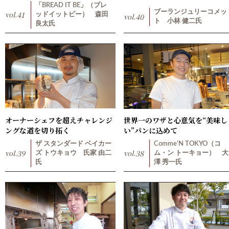
「BREAD IT BE」（ブレ
ブーランジュリーコメッ
vol.
41
ッドイットビー） 森田
vol.
40
ト 小林 健二氏
良太氏
オーナーシェフを超えチャレンジ
世界一のワザと心意気を“美味し
ングな道を切り拓く
い”パンに込めて
ザ スタンダード ベイカー
Comme’N TOKYO（コ
vol.
39
vol.
38
ズ トウキョウ 氏家 由二
ム・ン トーキョー） 大
氏
澤 秀一氏