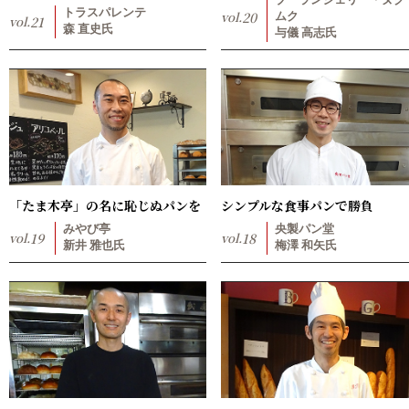
ブーランジェリー・ヌク
トラスパレンテ
vol.
20
ムク
vol.
21
森 直史氏
与儀 高志氏
「たま木亭」の名に恥じぬパンを
シンプルな食事パンで勝負
みやび亭
央製パン堂
vol.
19
vol.
18
新井 雅也氏
梅澤 和矢氏