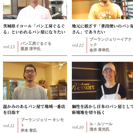
茨城県イコール「パン工房ぐるぐ
地元に根ざす「普段使いのパン
る」といわれるパン屋になりたい
さん」でありたい
ブーランジェリーイアナ
パン工房ぐるぐる
vol.
12
ック
vol.
13
栗原 淳平氏
金井 孝幸氏
温かみのあるパン屋で地域一番店
個性を活かし日本のパン屋とし
を目指す
新境地を切り拓く
ブーランジェリー キシモ
ル・ルソール
vol.
11
ト
vol.
10
清水 宣光氏
岸本 章氏