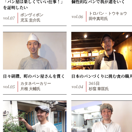
「パン屋は楽しくていい仕事！」
個性的なパンで我が道をいく
を証明したい
トロパン・トウキョウ
ボンヴィボン
vol.
06
vol.
07
田中真司氏
児玉 圭介氏
日々研鑽、町のパン屋さんを貫く
日本のパンづくりに挑む食の職
カタネベーカリー
365日
vol.
05
vol.
04
片根 大輔氏
杉窪 章匡氏