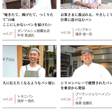
“焼きたて、揚げたて、つくりた
お客さまに喜ばれる、やさしく
て”の味
日常に溶け込むパン
ここにしかないパンを届けたい
パンプキン
ダンマルシェ朝霧台店
vol.
36
vol.
37
湯井 信一氏
中市 晃成氏
人に伝えたくなるようなパン屋に
シリコンバレーで絶賛されたパ
を東京から発信
ブーランジェリーメゾン
トモニパン
vol.
35
vol.
34
ノブ
浅井 一浩氏
保要 信勝氏