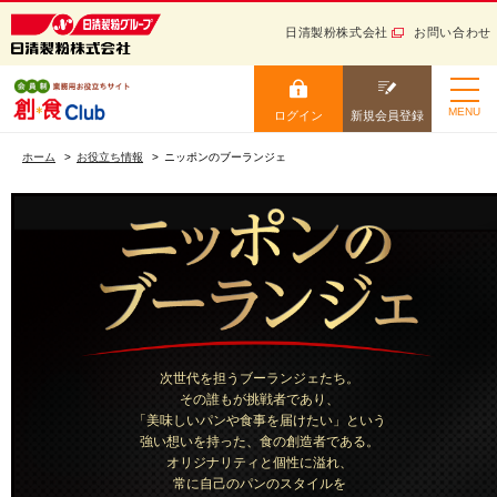
日清製粉株式会社
お問い合わせ
日清製粉グループ 健康と信
頼をお届けする
ログイン
新規会員登録
MENU
ログイン
新規会員登録
小麦粉から生まれる “美
ホーム
味しい” を創ろう！ 会員
ホーム
お役立ち情報
ニッポンのブーランジェ
制業務用お役立ちサイト
ニュース・トレンド
ログイン
レシピ
カタログ
お役立ち情報
会員IDを保存する
学ぶ
次世代を担うブーランジェたち。
その誰もが挑戦者であり、
会員IDをお忘れの方
セミナー・イベント
「美味しいパンや食事を届けたい」という
パスワードをお忘れの方
強い想いを持った、食の創造者である。
サイトマップ
オリジナリティと個性に溢れ、
ログイン
常に自己のパンのスタイルを
ご利用ガイド