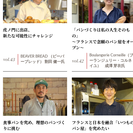
虎ノ門に出店、
「パンづくりは私の人生そのも
新たな可能性にチャレンジ
の」
〜フランスで念願のパン屋をオ
プン〜
Boulangerie Corneille（
BEAVER BREAD （ビーバ
vol.
43
vol.
42
ーランジュリー・コルネ
ーブレッド） 割田 健一氏
イユ） 成澤 芽衣氏
食事パンを究め、理想のパンづく
フランスと日本を融合「いつも
りに挑む
パン屋」を究めたい