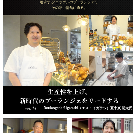
追求する“ニッポンのブーランジェ”。
お問い合わせ
その熱い情熱に迫る。
日清製粉（株）事業所一覧
小麦粉製品の取り扱いについて
弊社業務用小麦粉製品の表示について
プライバシーポリシー
ご利用にあたって
日清製粉グループ
生産性を上げ、
新時代のブーランジェをリードする
44
vol.
Boulangerie S.Igarashi（エス・イガラシ）五十嵐 聡太氏