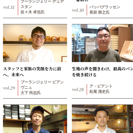
ブーランジェリー デュデ
vol.
31
スタン
パッパグラッセン
vol.
30
佐々木 卓也氏
長岩 崇之氏
スタッフと家族の笑顔を力に前
生地の声を聞きわけ、最高のパ
へ、未来へ
を焼き続ける
ブーランジェリー ビアン
ア・ビアント
vol.
29
ヴニュ
vol.
28
松尾 清史氏
大下 尚志氏