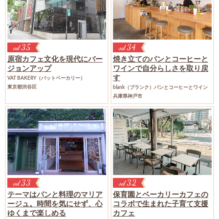
35
34
vol
vol
原宿カフェ文化を
現代にバー
焼き立てのパンとコーヒーと
ジョンアップ
ワインで
自分らしさを取り戻
す
VAT BAKERY（バットベーカリー）
東京都渋谷区
blank（ブランク）パンとコーヒーとワイン
兵庫県神戸市
33
32
vol
vol
テーマはパンと料理のマリア
保育園とベーカリーカフェの
ージュ。
時間を気にせず、心
コラボで
生まれた子育て支援
ゆくまで楽しめる
カフェ