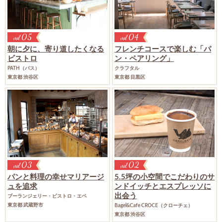
05
04
vol
vol
朝に夕に、寄り道したくなる
フレンチコースで楽しむ「パ
ビストロ
ン・ペアリング」
PATH（パス）
クラフタル
東京都 渋谷区
東京都 目黒区
03
02
vol
vol
パンと料理の幸せマリアージ
5.5坪の小空間でこだわりの
サ
ュを追求
ンドイッチとエスプレッソに
出会う
ブーランジェリー・ビストロ・エペ
東京都 武蔵野市
Bagel&Cafe CROCE（クローチェ）
東京都 渋谷区