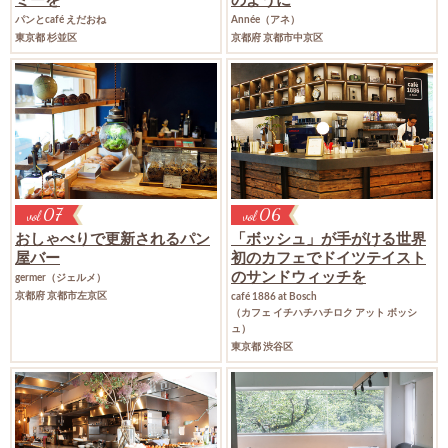
ミーを
のように
パンとcafé えだおね
Année（アネ）
東京都 杉並区
京都府 京都市中京区
07
06
vol
vol
おしゃべりで更新されるパン
「ボッシュ」が手がける世界
屋バー
初のカフェで
ドイツテイスト
のサンドウィッチを
germer（ジェルメ）
京都府 京都市左京区
café 1886 at Bosch
（カフェ イチハチハチロク アット ボッシ
ュ）
東京都 渋谷区