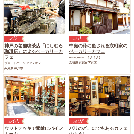
12
11
vol
vol
神戸の老舗喫茶店「にしむら
中庭の緑に癒される京町家の
珈琲店」
によるベーカリーカ
ベーカリーカフェ
フェ
mina_mina（ミナミナ）
京都府 京都市下京区
ブロートバール セセシオン
兵庫県 神戸市
09
08
vol
vol
ウッドデッキで素敵にバイン
パリのどこにでもあるカフェ