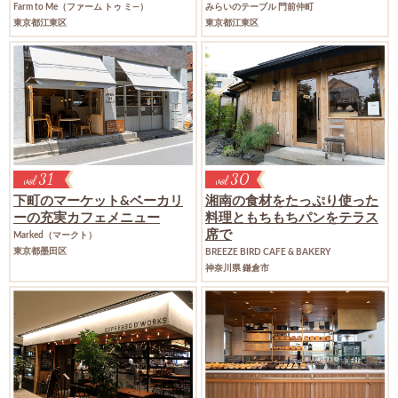
Farm to Me（ファーム トゥ ミ―）
みらいのテーブル 門前仲町
東京都江東区
東京都江東区
31
30
vol
vol
下町のマーケット&ベーカリ
湘南の食材をたっぷり使った
ーの
充実カフェメニュー
料理と
もちもちパンをテラス
席で
Marked（マークト）
東京都墨田区
BREEZE BIRD CAFE & BAKERY
神奈川県 鎌倉市