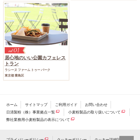
01
vol
居心地のいい公園カフェレス
トラン
ラシーヌ ファーム トゥー パーク
東京都 豊島区
ホーム
サイトマップ
ご利用ガイド
お問い合わせ
日清製粉（株）事業拠点一覧
小麦粉製品の取り扱いについて
弊社業務用小麦粉製品の表示について
プライバシーポリシー
クッキーポリシー
クッキー詳細設定