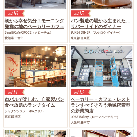
16
15
vol
vol
朝から幸せ気分！
モーニング
パン製造の場から生まれた、
発祥の地のベーカリーカフェ
リバーサイドのダイナー
Bagel&Cafe CROCE（クローチェ）
SUKE6 DINER （スケロク ダイナー）
愛知県 一宮市
東京都 台東区
13
14
vol
vol
ベーカリー・カフェ・レスト
肉バルで楽しむ、
自家製パン
ラン
すべてそろう地域密着型
食べ放題のランチタイム
の新業態店
ジャクソンステーキ&グリル
東京都 港区
LOAF Bakery（ローフ ベーカリー）
大阪府 豊中市