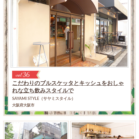
お問い合わせ
日清製粉（株）事業所一覧
小麦粉製品の取り扱いについて
弊社業務用小麦粉製品の表示について
プライバシーポリシー
ご利用にあたって
日清製粉グループ
36
vol
こだわりのブルスケッタとキッシュを
おしゃ
れな立ち飲みスタイルで
SAYAMI STYLE（サヤミスタイル）
大阪府大阪市