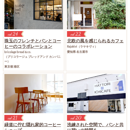
24
22
vol
vol
珠玉のフレンチとパンとコー
北欧の風を感じられるカフェ
ヒーの
コラボレーション
Rajakivi（ラヤキヴィ）
愛知県 名古屋市
bricolage bread＆co.
（ブリコラージュ ブレッドアンド カンパニ
ー）
東京都 港区
21
20
vol
vol
緑道に佇む
隠れ家的コーヒー
洗練された空間で、
パンと共