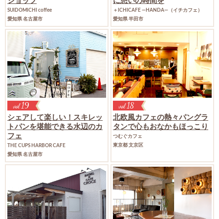
ショップ
に憩いの時間を
SUIDOMICHI coffee
＋ICHICAFE ―HANDA―（イチカフェ）
愛知県 名古屋市
愛知県 半田市
19
18
vol
vol
シェアして楽しい！スキレッ
北欧風カフェの熱々パングラ
トパンを
堪能できる水辺のカ
タンで
心もおなかもほっこり
フェ
つむぐカフェ
東京都 文京区
THE CUPS HARBOR CAFE
愛知県 名古屋市