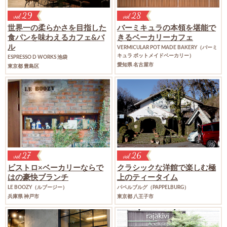
29
28
vol
vol
世界一の柔らかさを目指した
バーミキュラの本領を堪能で
食パンを味わえるカフェ&バ
きる
ベーカリーカフェ
ル
VERMICULAR POT MADE BAKERY
（バーミ
キュラ ポットメイドベーカリー）
ESPRESSO D WORKS 池袋
愛知県 名古屋市
東京都 豊島区
27
26
vol
vol
ビストロ×ベーカリーならで
クラシックな洋館で楽しむ極
はの
豪快ブランチ
上の
ティータイム
LE BOOZY
（ルブージー）
パペルブルグ
（PAPPELBURG）
兵庫県 神戸市
東京都 八王子市