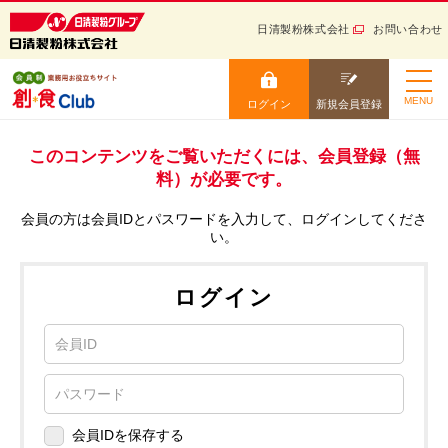
日清製粉株式会社
お問い合わせ
日清製粉グループ 健康と信
頼をお届けする
ログイン
新規会員登録
MENU
ログイン
新規会員登録
小麦粉から生まれる “美
ホーム
味しい” を創ろう！ 会員
制業務用お役立ちサイト
このコンテンツをご覧いただくには、会員登録（無
ニュース・トレンド
料）が必要です。
ログイン
会員の方は会員IDとパスワードを入力して、ログインしてくださ
レシピ
い。
カタログ
ログイン
お役立ち情報
会員IDを保存する
学ぶ
会員IDをお忘れの方
セミナー・イベント
パスワードをお忘れの方
サイトマップ
会員IDを保存する
ログイン
ご利用ガイド