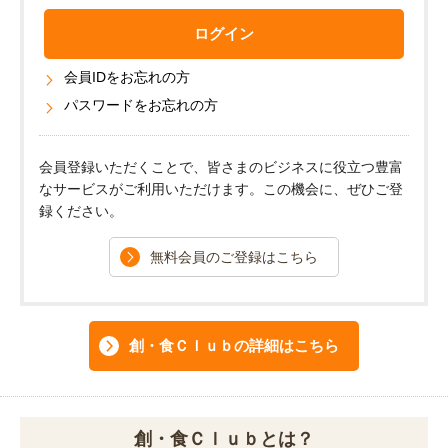
お問い合わせ
ログイン
日清製粉（株）事業所一覧
会員IDをお忘れの方
小麦粉製品の取り扱いについて
パスワードをお忘れの方
弊社業務用小麦粉製品の表示について
プライバシーポリシー
会員登録いただくことで、皆さまのビジネスに役立つ豊富
ご利用にあたって
なサービスがご利用いただけます。この機会に、ぜひご登
日清製粉グループ
録ください。
無料会員のご登録はこちら
創・食Ｃｌｕｂの詳細はこちら
創・食Ｃｌｕｂとは？