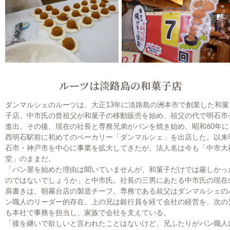
ルーツは淡路島の和菓子店
ダンマルシェのルーツは、大正13年に淡路島の洲本市で創業した和菓
子店。中市氏の曾祖父が和菓子の移動販売を始め、祖父の代で明石市
進出。その後、現在の社長と専務兄弟がパンを焼き始め、昭和60年に
西明石駅前に初めてのベーカリー「ダンマルシェ」を出店した。以来
石市・神戸市を中心に事業を拡大してきたが、法人名は今も「中市大
堂」のままだ。
「パン屋を始めた理由は聞いていませんが、和菓子だけでは厳しかっ
のではないでしょうか」と中市氏。社長の三男にあたる中市氏の現在
肩書きは、朝霧台店の製造チーフ。専務である叔父はダンマルシェの
ン職人のリーダー的存在。上の兄は銀行員を経て会社の経営を、次の
も本社で事務を担当し、家族で会社を支えている。
「後を継いで欲しいと言われたことはないけど、兄ふたりがパン職人