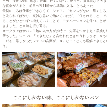
ため、深夜12時に起きて仕事に行くのはつらかった。披露宴など大き
な宴会が入ると、前日の夜11時から準備に入ることもあった。
最初のころは仕事ができなくて、シェフに「センスがない！早くしろ
と叱られてばかり。複雑な思いで働いていたが、「任されること、で
ることがひとつずつ増えていくことで、モチベーションを保つことが
きました」と当時を振り返る。
オークラでは食パン生地の丸め方が独特で、先輩をつかまえて居残り
習もした。シェフに「できたな」と言われたときのうれしさは、今も
に残る。厳しかったシェフの言葉が、今になってとても理解できると
う。
ここにしかない味、ここにしかないパン