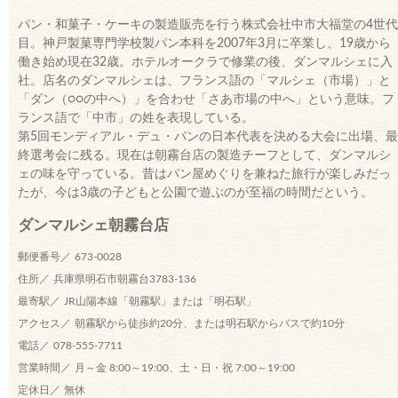
パン・和菓子・ケーキの製造販売を行う株式会社中市大福堂の4世代
目。神戸製菓専門学校製パン本科を2007年3月に卒業し、19歳から
働き始め現在32歳。ホテルオークラで修業の後、ダンマルシェに入
社。店名のダンマルシェは、フランス語の「マルシェ（市場）」と
「ダン（○○の中へ）」を合わせ「さあ市場の中へ」という意味。フ
ランス語で「中市」の姓を表現している。
第5回モンディアル・デュ・パンの日本代表を決める大会に出場、最
終選考会に残る。現在は朝霧台店の製造チーフとして、ダンマルシ
ェの味を守っている。昔はパン屋めぐりを兼ねた旅行が楽しみだっ
たが、今は3歳の子どもと公園で遊ぶのが至福の時間だという。
ダンマルシェ朝霧台店
郵便番号
673-0028
住所
兵庫県明石市朝霧台3783-136
最寄駅
JR山陽本線「朝霧駅」または「明石駅」
アクセス
朝霧駅から徒歩約20分、または明石駅からバスで約10分
電話
078-555-7711
営業時間
月～金 8:00～19:00、土・日・祝 7:00～19:00
定休日
無休