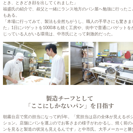
とき、ときどき顔を出してくれました」
福盛氏の紹介で、叔父と一緒にランス地方のパン屋へ勉強に行ったこ
もある。
「本場に行ってみて、製法も全然ちがうし、職人の手早さにも驚きま
た」1日にバゲットを1000本も焼く工房や、街中で普通にバゲットを
じっている人がいる環境は、中市氏にとって刺激的だった。
製造チーフとして
「ここにしかないパン」を目指す
朝霧台店で窯の担当になって約5年。「窯担当は店の全体が見えるポ
ション。店舗にパンを運ぶのでお客さまの様子がわかるし、焼く前の
ンを見ると製造の状況も見えるんです」と中市氏。大手メーカーと勝