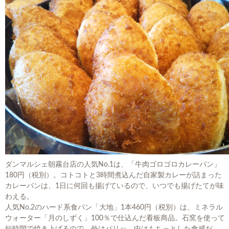
ダンマルシェ朝霧台店の人気No.1は、「牛肉ゴロゴロカレーパン」
180円（税別）。コトコトと3時間煮込んだ自家製カレーが詰まった
カレーパンは、1日に何回も揚げているので、いつでも揚げたてが味
わえる。
人気No.2のハード系食パン「大地」1本460円（税別）は、ミネラル
ウォーター「月のしずく」100％で仕込んだ看板商品。石窯を使って
短時間で焼き上げるので、外はパリッ、中はもちっとした食感だ。