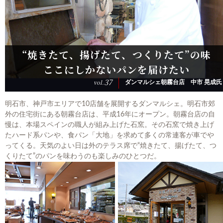
お問い合わせ
日清製粉（株）事業所一覧
小麦粉製品の取り扱いについて
“焼きたて、揚げたて、つくりたて”の味
弊社業務用小麦粉製品の表示について
ここにしかないパンを届けたい
プライバシーポリシー
37
vol.
ダンマルシェ朝霧台店 中市 晃成氏
ご利用にあたって
日清製粉グループ
明石市、神戸市エリアで10店舗を展開するダンマルシェ。明石市郊
外の住宅街にある朝霧台店は、平成16年にオープン。朝霧台店の自
慢は、本場スペインの職人が組み上げた石窯。その石窯で焼き上げ
たハード系パンや、食パン「大地」を求めて多くの常連客が車でや
ってくる。天気のよい日は外のテラス席で“焼きたて、揚げたて、つ
くりたて”のパンを味わうのも楽しみのひとつだ。