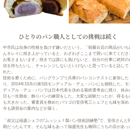
ひとりのパン職人としての挑戦は続く
中市氏は自身の性格を負けず嫌いだという。「朝霧台店の商品がいち
んキレイに焼き上がっていると、わざわざここまで買いに来てくださ
お客さまもいます」焼きでは誰にも負けないと、自分の仕事に絶対の
信を持ちたいし、チャレンジしないといけないと思っていると話して
れた。
技術を磨くために、パングランプリ兵庫のパンコンテストに参加した
り、2014年10月の第5回モンディアル・デュ・パンにも挑戦した。モ
ディアル・デュ・パンでは日本代表を決める最終選考会に残り、休み
日も一生懸命、飾りパンの練習をした。大変な経験だったが、得るも
も大きかった。審査員を務めたパリゴの安倍竜三シェフとも縁を深め
今も講習会の案内などが届く。
「叔父は福盛シェフの“ムッシュｆ製パン技術訓練塾”で、安倍さんと
期だったんです。そんな縁もあって福盛先生も梅田にうちの店があっ