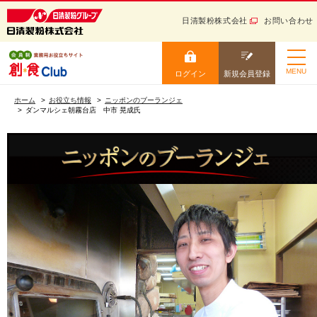
日清製粉株式会社
お問い合わせ
日清製粉グループ 健康と信
頼をお届けする
ログイン
新規会員登録
MENU
ログイン
新規会員登録
小麦粉から生まれる “美
ホーム
味しい” を創ろう！ 会員
ホーム
お役立ち情報
ニッポンのブーランジェ
制業務用お役立ちサイト
ダンマルシェ朝霧台店 中市 晃成氏
ニュース・トレンド
ログイン
レシピ
カタログ
お役立ち情報
会員IDを保存する
学ぶ
会員IDをお忘れの方
セミナー・イベント
パスワードをお忘れの方
サイトマップ
ログイン
ご利用ガイド