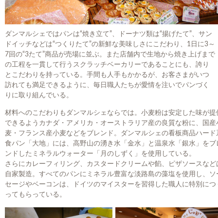
ダンマルシェではパンは“焼き立て”、ドーナツ類は“揚げたて”、サン
ドイッチなどは“つくりたて”の新鮮な美味しさにこだわり、1日に3～
7回の“3たて”商品が売場に並ぶ。また店舗内で生地から焼き上げまで
の工程を一貫して行うスクラッチベーカリーであることにも、誇り
とこだわりを持っている。手間も人手もかかるが、お客さまがいつ
訪れても満足できるように、毎日職人たちが愛情を注いでパンづく
りに取り組んでいる。
材料へのこだわりもダンマルシェならでは。小麦粉は安定した味が提
できるようカナダ・アメリカ・オーストラリア産の良質な粉に、国産
麦・フランス産小麦などをブレンド。ダンマルシェの看板商品ハード
食パン「大地」には、高野山の湧き水「金水」と温泉水「銀水」をブ
ンドしたミネラルウォーター「月のしずく」を使用している。
さらにカレーフィリング、カスタードクリームや餡、ピザソースなど
自家製造。すべてのパンにミネラル豊富な淡路島の藻塩を使用し、ソ
セージやベーコンは、ドイツのマイスターを習得した職人に特別につ
ってもらっている。