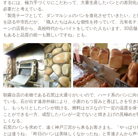
するには、極力手づくりにこだわって、大量生産したパンとの差別化
必要だと考えている。
「製造チーフとして、ダンマルシェのパンを進化させていきたい」と
を語る中市氏だが、「職人たちはみんな個性を持っていて、元有名チ
ーンの店長から、高校時代からバイトをしていた人もいます。10店舗
もあると品質の統一も難しいですね」とも。
朝霧台店の名物である石窯は火通りがいいので、ハード系のパンに向
ている。石が出す遠赤外線により、小麦のもつ旨みと香ばしさを引き
し、もっちりとしたパンが焼ける。燃料はガスなので一定の温度を保
ことができる一方、成型したパンが一定でないと焼き上げの見極めが
しくなる。
石窯のパンを求めて、遠く神戸三宮から来るお客さまも。「やっぱり
とは違うね」「昨日のパンは美味しくなかったね」と常連さんから声