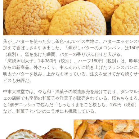
焦がしバターを使った少し茶色っぽいビス生地に、バターエッセンス
加えて香ばしさを引き出した、「焦がしバターのメロンパン」は160
（税別）。窯をあけた瞬間、バターの香りがふわりと広がる。
「窯焼き明太子」1本360円（税別）、ハーフ180円（税別）は、昨年
からの新商品。外さっくり、中ふんわりに焼き上げたフランスパンに
明太子バターを挟み、上からも塗っている。注文を受けてから焼くサ
ビスも好評だ。
中市大福堂では、今も和・洋菓子の製造販売を続けており、ダンマル
ェの店頭でも季節の和菓子や洋菓子が販売されている。桜もちをまる
と1個デニッシュで包んだ「もっちりまるごと桜もち」190円（税別）
など、和菓子とパンのコラボにも挑戦している。